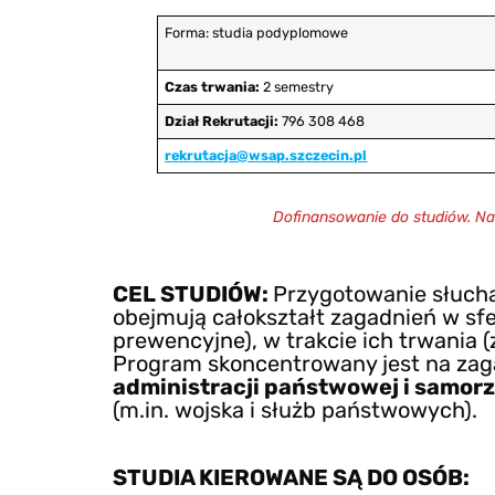
Forma: studia podyplomowe
Czas trwania:
2 semestry
Dział Rekrutacji:
796 308 468
rekrutacja
@wsap.szczecin.pl
Dofinansowanie do studiów. N
CEL STUDIÓW:
Przygotowanie słuch
obejmują całokształt zagadnień w sf
prewencyjne), w trakcie ich trwania (z
Program skoncentrowany jest na zag
administracji państwowej i samor
(m.in. wojska i służb państwowych).
STUDIA KIEROWANE SĄ DO OSÓB: