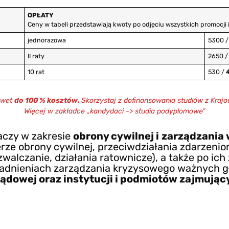
OPŁATY
Ceny w tabeli przedstawiają kwoty po odjęciu wszystkich promocji i
jednorazowa
5300 /
II raty
2650 
10 rat
530 /
awet
do 100 % kosztów.
Skorzystaj z dofinansowania studiów z Kra
Więcej w zakładce „kandydaci -> studia podyplomowe”
aczy w zakresie
obrony cywilnej i
zarządzania 
erze obrony cywilnej, przeciwdziałania zdarzeni
walczanie, działania ratownicze), a także po ich 
adnieniach zarządzania kryzysowego ważnych g
ządowej oraz instytucji i podmiotów zajmuj