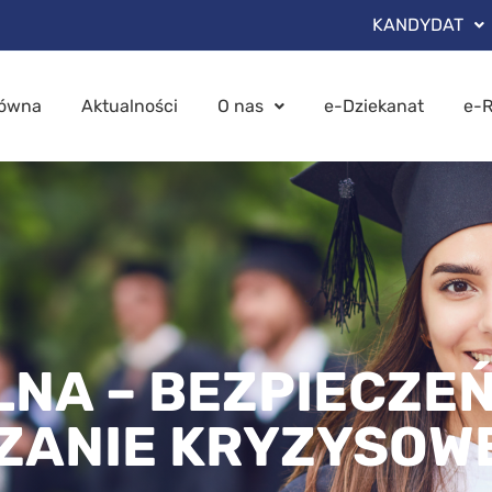
KANDYDAT
łówna
Aktualności
O nas
e-Dziekanat
e-R
NA – BEZPIECZE
ZANIE KRYZYSOW