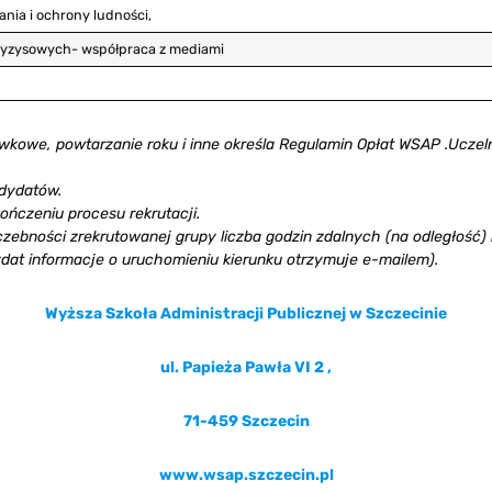
nia i ochrony ludności,
kryzysowych- współpraca z mediami
wkowe, powtarzanie roku i inne określa Regulamin Opłat WSAP .
Uczel
ndydatów.
ńczeniu procesu rekrutacji.
iczebności zrekrutowanej grupy liczba godzin zdalnych (na odległość) 
dat informacje o uruchomieniu kierunku otrzymuje e-mailem).
Wyższa Szkoła Administracji Publicznej w Szczecinie
ul. Papieża Pawła VI 2 ,
71-459 Szczecin
www.wsap.szczecin.pl