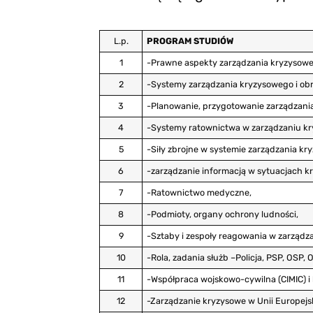
L.p.
PROGRAM STUDIÓW
1
-Prawne aspekty zarządzania kryzysoweg
2
-Systemy zarządzania kryzysowego i obr
3
-Planowanie, przygotowanie zarządzania
4
-Systemy ratownictwa w zarządzaniu kry
5
-Siły zbrojne w systemie zarządzania kry
6
-zarządzanie informacją w sytuacjach 
7
-Ratownictwo medyczne,
8
-Podmioty, organy ochrony ludności,
9
-Sztaby i zespoły reagowania w zarządza
10
-Rola, zadania służb –Policja, PSP, OSP,
11
-Współpraca wojskowo-cywilna (CIMIC) 
12
-Zarządzanie kryzysowe w Unii Europejsk