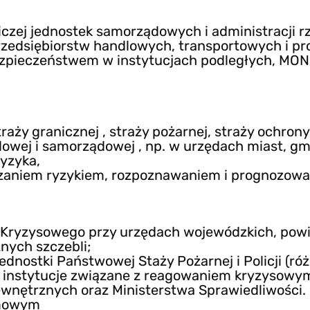
czej jednostek samorządowych i administracji r
przedsiębiorstw handlowych, transportowych i p
zpieczeństwem w instytucjach podległych, MON
straży granicznej , straży pożarnej, straży ochrony
dowej i samorządowej , np. w urzędach miast, gm
ryzyka,
ądzaniem ryzykiem, rozpoznawaniem i prognozow
a Kryzysowego przy urzędach wojewódzkich, pow
nych szczebli;
nostki Państwowej Staży Pożarnej i Policji (róż
i instytucje związane z reagowaniem kryzysowy
ewnętrznych oraz Ministerstwa Sprawiedliwości.
omowym