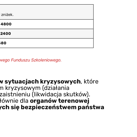
 zniżek.
4800
/
2400
480
jowego Funduszu Szkoleniowego.
w sytuacjach kryzysowych
, które
om kryzysowym (działania
zaistnieniu (likwidacja skutków).
łównie dla
organów terenowej
ących się bezpieczeństwem państwa