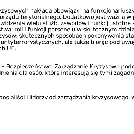
yzysowych nakłada obowiązki na funkcjonariusz
orządu terytorialnego. Dodatkowo jest ważna w
dzenia wielu służb, zawodów i funkcji istotne s
a; roli i funkcji personelu w skutecznym działan
zysów; skutecznych sposobach pokonywania stanó
 antyterrorystycznych, ale także biorąc pod uwag
ch UE.
– Bezpieczeństwo, Zarządzanie Kryzysowe podej
ienia dla osób, które interesują się tymi zagad
pecjaliści i liderzy od zarządzania kryzysowego,