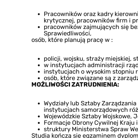
Pracowników oraz kadry kierowni
krytycznej, pracowników firm i 
pracowników zajmujących się be
Sprawiedliwości,
osób, które planują pracę w :
policji, wojsku, straży miejskiej, 
w instytucjach administracji rzą
instytucjach o wysokim stopniu 
osób, które związane są z zarz
MOŻLIWOŚCI ZATRUDNIENIA:
Wydziały lub Sztaby Zarządzani
instytucjach samorządowych róż
Wojewódzkie Sztaby Wojskowe, Jed
Formacje Obrony Cywilnej Kraju 
struktury Ministerstwa Spraw W
Studia kończą się egzaminem dypl