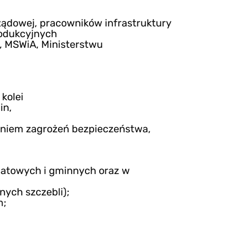
ządowej, pracowników infrastruktury
rodukcyjnych
, MSWiA, Ministerstwu
 kolei
in,
aniem zagrożeń bezpieczeństwa,
iatowych i gminnych oraz w
nych szczebli);
m;